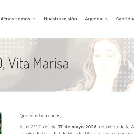
uiénes somos
Nuestra misión
Agenda
Santida
, Vita Marisa
Q
ueridas hermanas,
A las 23:20 del día
17 de mayo 2026
, domingo de la As
Familia de la ciudad de Mar del Plata, partió a su enc