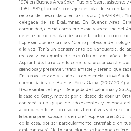
1974 en Buenos Aires Soler. Fue profesora, asistente y 
(1981-1982), también consejera escolar del secundario 
rectora del Secundario en San Isidro (1992-1994), Al
delegada de las Exalumnas. En Buenos Aires Gara
comunidad, ejerció como profesora y secretaria del Pr
de este tiempo hablan de una educadora comprometida
Expresan dos exalumnas: “Como profesora de Biología y
a la vez. Tenía un pensamiento de vanguardia, de ape
rectora y catequista de mis últimos dos años de 
Aspirantado. La recuerdo como una presencia silencios
silenciosa y presente”, “trato amable y sereno, que sa
En la madurez de sus años, la obediencia la invitó a de
comunidades de Buenos Aires Garay (2007-2014) y
Representante Legal, Delegada de Exalumnas y SSCC, 
la casa de Garay, movida por el deseo de abrir un Orato
convocó a un grupo de adolescentes y jóvenes del c
acompañándolos con espacios formativos y de oración.
la buena predisposición siempre”, expresa una SSCC. “G
de la casa, por ser particularmente entrañable en t
exalumnas/os”. “Te tocaron algunas situaciones difícile