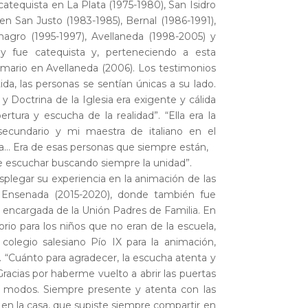
catequista en La Plata (1975-1980), San Isidro
en San Justo (1983-1985), Bernal (1986-1991),
magro (1995-1997), Avellaneda (1998-2005) y
y fue catequista y, perteneciendo a esta
imario en Avellaneda (2006). Los testimonios
, las personas se sentían únicas a su lado.
 Doctrina de la Iglesia era exigente y cálida
rtura y escucha de la realidad”. “Ella era
l
a
secundario y mi maestra de italiano en el
a… Era de esas personas que siempre están,
be escuchar buscando siempre la unidad”.
splegar su experiencia en la animación de las
 Ensenada (2015-2020), donde también fue
encargada de la Unión Padres de Familia. En
rio para los niños que no eran de la escuela,
olegio salesiano Pío IX para la animación,
 “Cuánto para agradecer, la escucha atenta y
racias por haberme vuelto a abrir las puertas
us modos. Siempre presente y atenta con las
s en la casa, que supiste siempre compartir en