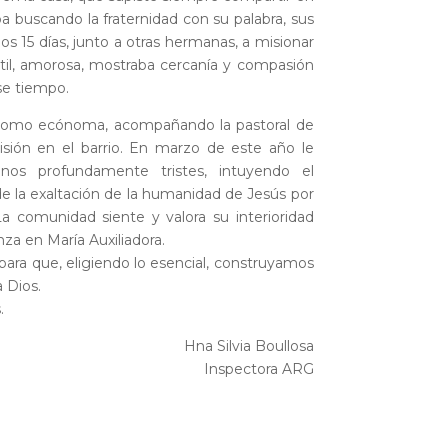
ba buscand
o la fraternidad con su palabra, sus
s 15 días, junto a otras hermanas, a misionar
entil, amorosa, mostraba cercanía y compasión
ese tiempo.
 como ecónoma, acompañando la pastoral de
 misión en el barrio. En marzo de este año le
nos profundamente tristes, intuyendo el
e la exaltación de la humanidad de Jesús por
La comunidad siente y valora su interioridad
nza en María Auxiliadora.
para que, eligiendo lo esencial, construyamos
 Dios.
.
Hna Silvia Boullosa
Inspectora ARG