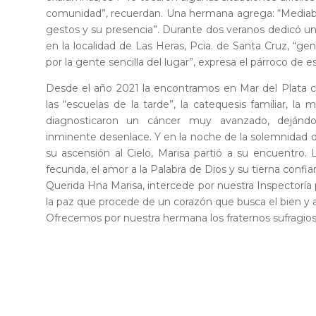
comunidad”, r
ecuerdan. Una hermana agrega: “Media
gestos y su presencia”. Durante dos veranos dedicó uno
en la localidad de Las Heras, Pcia. de Santa Cruz, “g
por la gente sencilla del lugar”, expresa el párroco de 
Desde el año 2021 la encontramos en Mar del Plata
las “escuelas de la tarde”, la catequesis familiar, la
diagnosticaron un cáncer muy avanzado, dejándo
inminente desenlace. Y en la noche de la solemnidad d
su ascensión al Cielo, Marisa partió a su encuentro. 
fecunda, el amor a la Palabra de Dios y su tierna confia
Querida Hna Marisa, intercede por nuestra Inspectoría 
la paz que procede de un corazón que busca el bien y a
Ofrecemos por nuestra hermana los fraternos sufragios