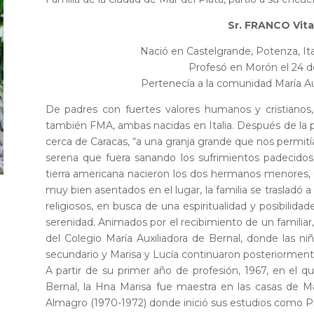
Sr. FRANCO Vita
Nació en Castelgrande, Potenza, Ita
Profesó en Morón el 24 d
Pertenecía a la comunidad María Au
De padres con fuertes valores humanos y cristianos
también FMA, ambas nacidas en Italia. Después de la pos
cerca de Caracas, “a una granja grande que nos permitía 
serena que fuera sanando los sufrimientos padecidos 
tierra americana nacieron los dos hermanos menores,
muy bien asentados en el lugar, la familia se trasladó a
religiosos, en busca de una espiritualidad y posibilida
serenidad. Animados por el recibimiento de un familiar,
del Colegio María Auxiliadora de Bernal, donde las niña
secundario y Marisa y Lucía continuaron posteriormen
A partir de su primer año de profesión, 1967, en el 
Bernal, la Hna Marisa fue maestra en las casas de Ma
Almagro (1970-1972) donde inició sus estudios como Pr