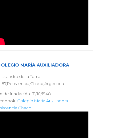
COLEGIO MARÍA AUXILIADORA
Lisandro de la Torre
87,Resistencia,Chaco,Argentina
o de fundación:
31/10/1948
cebook:
Colegio Maria Auxiliadora
sistencia Chaco