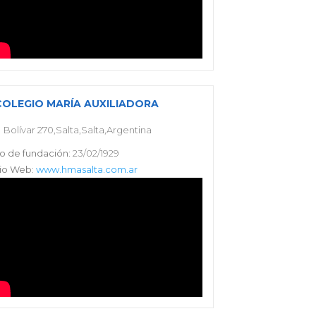
COLEGIO MARÍA AUXILIADORA
Bolívar 270,Salta,Salta,Argentina
o de fundación:
23/02/1929
tio Web:
www.hmasalta.com.ar