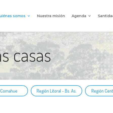
uiénes somos
Nuestra misión
Agenda
Santida
s casas
n Comahue
Región Litoral - Bs. As.
Región Cent