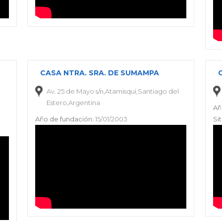
CASA NTRA. SRA. DE SUMAMPA
Av. 25 de Mayo s/n,Atamisqui,Santiago del
Estero,Argentina
Añ
Año de fundación:
15/01/2003
Si