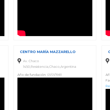
CENTRO MARÍA MAZZARELLO
Av. Chaco
1450,Resistencia,Chaco,Argentina
Año de fundación:
01/01/1981
Añ
Fa
Re