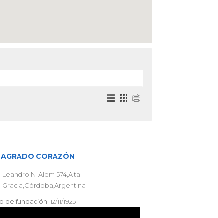
SAGRADO CORAZÓN
Leandro N. Alem 574,Alta
Gracia,Córdoba,Argentina
o de fundación:
12/11/1925