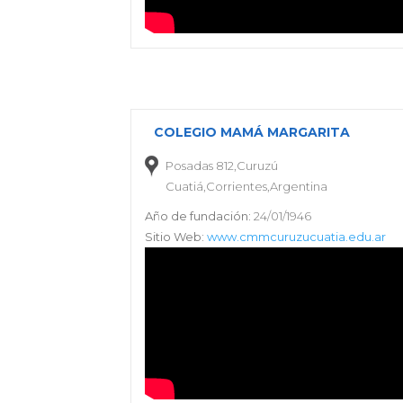
COLEGIO MAMÁ MARGARITA
Posadas 812,Curuzú
Cuatiá,Corrientes,Argentina
Año de fundación:
24/01/1946
Sitio Web:
www.cmmcuruzucuatia.edu.ar