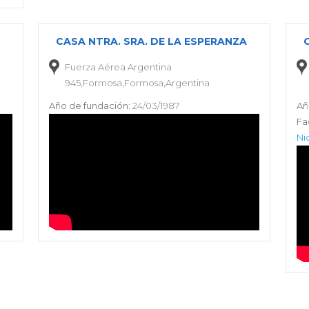
CASA NTRA. SRA. DE LA ESPERANZA
Fuerza Aérea Argentina
945,Formosa,Formosa,Argentina
Año de fundación:
24/03/1987
Añ
Fa
Ni