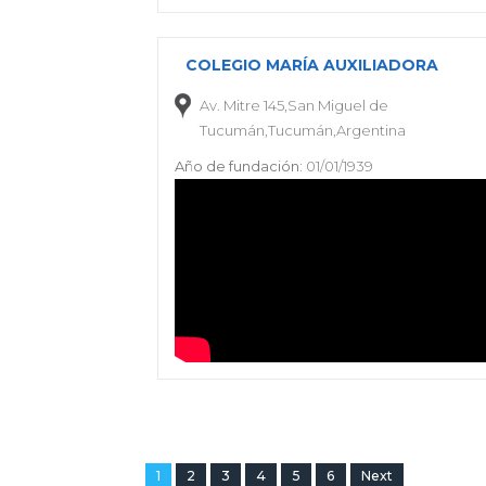
COLEGIO MARÍA AUXILIADORA
Av. Mitre 145,San Miguel de
Tucumán,Tucumán,Argentina
Año de fundación:
01/01/1939
1
2
3
4
5
6
Next