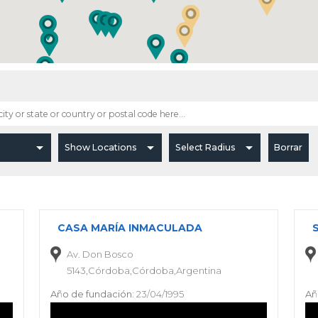
CASA MARÍA INMACULADA
Av. Don Bosco
5143,Córdoba,Córdoba,Argentina
Año de fundación:
23/04/1995
Añ