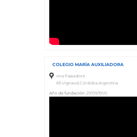
COLEGIO MARÍA AUXILIADORA
Ana Passadore
611,Vignaud,Córdoba,Argentina
Año de fundación:
29/09/1905