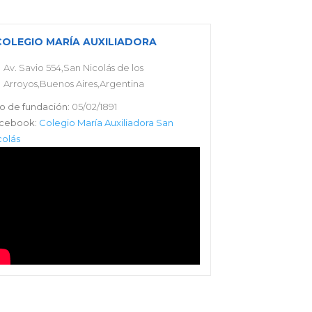
COLEGIO MARÍA AUXILIADORA
Av. Savio 554,San Nicolás de los
Arroyos,Buenos Aires,Argentina
o de fundación:
05/02/1891
cebook:
Colegio María Auxiliadora San
colás