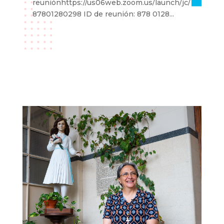
reuniónhttps://us06web.zoom.us/launch/jc/
87801280298 ID de reunión: 878 0128...