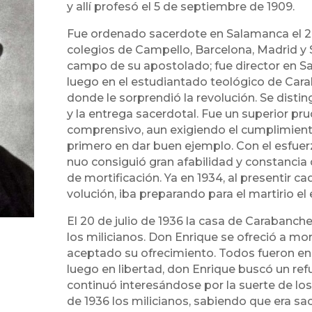
y allí profesó el 5 de septiembre de 1909.
Fue ordenado sacerdote en Salamanca el 28 
colegios de Campello, Barcelona, Madrid y
campo de su apostolado; fue director en S
luego en el estudiantado teológico de Cara
donde le sorprendió la revolución. Se disting
y la entrega sacerdotal. Fue un superior pru
comprensivo, aun exigiendo el cumplimiento
primero en dar buen ejemplo. Con el esfuer
nuo consiguió gran afabilidad y constancia d
de mortificación. Ya en 1934, al presentir ca
volución, iba preparando para el martirio el 
El 20 de julio de 1936 la casa de Carabanche
los milicianos. Don Enrique se ofreció a mor
aceptado su ofrecimiento. Todos fueron en
luego en libertad, don Enrique buscó un ref
continuó interesándose por la suerte de lo
de 1936 los milicianos, sabiendo que era sac