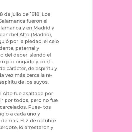
de julio de 1918. Los
 Salamanca fueron el
alamanca y en Madrid y
banchel Alto (Madrid),
uió por la piedad, el celo
dente, paternal y
 del deber, siendo el
zo prolongado y conti-
e carácter, de espíritu y
da vez más cerca la re-
espíritu de los suyos.
l Alto fue asaltada por
ir por todos, pero no fue
carcelados. Pues- tos
ugio a cada uno y
s demás. El 2 de octubre
erdote, lo arrestaron y